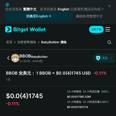
English
日本語
目前頁面為
繁體中文
。是否切換至
English
以查看對應語言內容？
Tiếng Việt
切換至English
繼續使用繁體中文
Русский
Español (Latinoamérica)
立即下載
Türkçe
Italiano
首頁
加密貨幣價格
⁨BabyBuilder
價格
Français
Deutsch
BBOB⁩
⁨BabyBuilder
風險
简体中文
0x3676...4444
繁體中文
Português (Portugal)
BBOB⁩ 兌美元：
1 BBOB⁩ = $0.0{4}1745 USD
-0.11%
Bahasa Indonesia
1天
ภาษาไทย
हिन्दी
24 小時最高
24 小時成交量（BBOB⁩）
$
0.0{4}1745
বাংলা
$
0.0{4}1756
1.02M
Español
24 小時最低
24 小時成交量
(USDT)
-0.11%
$
0.0{4}1745
17.9
Português (Brasil)
Español (Argentina)
BBOB⁩ Price Chart