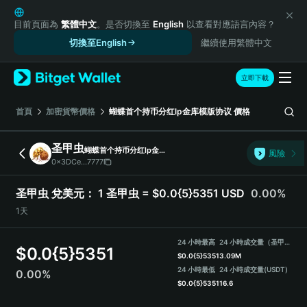
English
日本語
目前頁面為
繁體中文
。是否切換至
English
以查看對應語言內容？
Tiếng Việt
切換至English
繼續使用繁體中文
Русский
Español (Latinoamérica)
立即下載
Türkçe
Italiano
首頁
加密貨幣價格
蝴蝶首个持币分红lp金库模版协议
價格
Français
Deutsch
圣甲虫
蝴蝶首个持币分红lp金库模版协议
風險
简体中文
0x3DCe...7777
繁體中文
Português (Portugal)
圣甲虫 兌美元：
1 圣甲虫 = $0.0{5}5351 USD
0.00%
Bahasa Indonesia
1天
ภาษาไทย
हिन्दी
24 小時最高
24 小時成交量（圣甲虫）
$
0.0{5}5351
বাংলা
$
0.0{5}5351
3.09M
Español
24 小時最低
24 小時成交量
(USDT)
0.00%
$
0.0{5}5351
16.6
Português (Brasil)
Español (Argentina)
圣甲虫 Price Chart