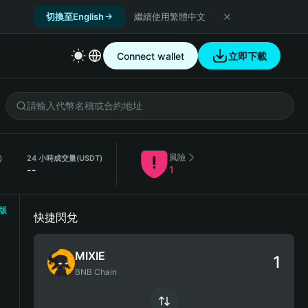
切換至English
繼續使用繁體中文
Connect wallet
立即下載
風險
E）
24 小時成交量
(USDT)
--
1
版
快捷閃兌
MIXIE
BNB Chain