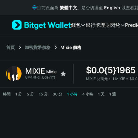
English
目前頁面為
繁體中文
。是否切換至
English
以查看對
日本語
Tiếng Việt
錢包
銀行卡
理財
閃兌
Predi
Русский
Español (Latinoamérica)
Türkçe
Italiano
首頁
加密貨幣價格
Mixie
價格
Français
Deutsch
$
0.0{5}1965
MIXIE
简体中文
Mixie
繁體中文
0x44Fd...Ede7
MIXIE 兌美元：
1 MIXIE = $0.
Português (Portugal)
MIXIE Price Chart
Bahasa Indonesia
時間
1 分
5 分
15 分
30 分
1 小時
4 小時
1 天
1 週
ภาษาไทย
हिन्दी
বাংলা
Español
Português (Brasil)
Español (Argentina)