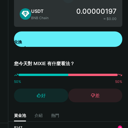
0.00000197
USDT
BNB Chain
≈ $
0.00
兌換
下載錢包 App
您今天對 MIXIE 有什麼看法？
50
%
50
%
好
差
資金池
介紹
熱門
$147