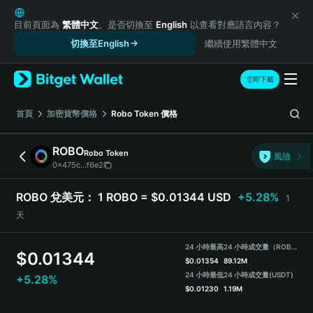
English
日本語
目前頁面為
繁體中文
。是否切換至
English
以查看對應語言內容？
Tiếng Việt
切換至English
繼續使用繁體中文
Русский
Español (Latinoamérica)
立即下載
Türkçe
Italiano
首頁
加密貨幣價格
Robo Token
價格
Français
Deutsch
ROBO
Robo Token
風險
简体中文
0x475c...f6e2
繁體中文
Português (Portugal)
ROBO 兌美元：
1 ROBO = $0.01344 USD
+5.28%
1
Bahasa Indonesia
天
ภาษาไทย
हिन्दी
24 小時最高
24 小時成交量（ROBO）
$
0.01344
বাংলা
$
0.01354
89.12M
Español
24 小時最低
24 小時成交量
(USDT)
+5.28%
$
0.01230
1.19M
Português (Brasil)
Español (Argentina)
ROBO Price Chart