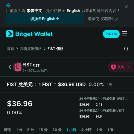
English
日本語
目前頁面為
繁體中文
。是否切換至
English
以查看對應語言內容？
Tiếng Việt
切換至English
繼續使用繁體中文
Русский
Español (Latinoamérica)
立即下載
Türkçe
Italiano
首頁
加密貨幣價格
FIST
價格
Français
Deutsch
FIST
FIST
風險
简体中文
0x4971...eb1e
繁體中文
Português (Portugal)
FIST 兌美元：
1 FIST = $36.96 USD
0.00%
1天
Bahasa Indonesia
ภาษาไทย
24 小時最高
24 小時成交量（FIST）
$
36.96
हिन्दी
$
36.96
2.48
বাংলা
24 小時最低
24 小時成交量
(USDT)
0.00%
$
36.96
91.5
Español
Português (Brasil)
FIST Price Chart
時間
1 分
5 分
15 分
30 分
1 小時
4 小時
1 天
1 週
Español (Argentina)