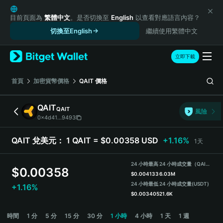
English
日本語
目前頁面為
繁體中文
。是否切換至
English
以查看對應語言內容？
Tiếng Việt
切換至English
繼續使用繁體中文
Русский
Español (Latinoamérica)
立即下載
Türkçe
Italiano
首頁
加密貨幣價格
QAIT
價格
Français
Deutsch
QAIT
QAIT
風險
简体中文
0x4d41...9493
繁體中文
Português (Portugal)
QAIT 兌美元：
1 QAIT = $0.00358 USD
+1.16%
1天
Bahasa Indonesia
ภาษาไทย
24 小時最高
24 小時成交量（QAIT）
$
0.00358
हिन्दी
$
0.004133
6.03M
বাংলা
24 小時最低
24 小時成交量
(USDT)
+1.16%
$
0.003405
21.6K
Español
Português (Brasil)
QAIT Price Chart
時間
1 分
5 分
15 分
30 分
1 小時
4 小時
1 天
1 週
Español (Argentina)