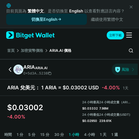
English
日本語
目前頁面為
繁體中文
。是否切換至
English
以查看對應語言內容？
Tiếng Việt
切換至English
繼續使用繁體中文
Русский
Español (Latinoamérica)
立即下載
Türkçe
Italiano
首頁
加密貨幣價格
ARIA.AI
價格
Français
Deutsch
ARIA
ARIA.AI
風險
简体中文
0x5d3A...5238
繁體中文
Português (Portugal)
ARIA 兌美元：
1 ARIA = $0.03002 USD
-4.00%
1天
Bahasa Indonesia
ภาษาไทย
24 小時最高
24 小時成交量（ARIA）
$
0.03002
हिन्दी
$
0.03332
7.98M
বাংলা
24 小時最低
24 小時成交量
(USDT)
-4.00%
$
0.02950
239.61K
Español
Português (Brasil)
ARIA Price Chart
時間
1 分
5 分
15 分
30 分
1 小時
4 小時
1 天
1 週
Español (Argentina)