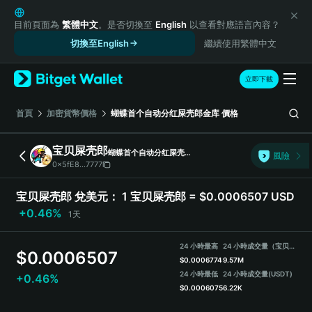
English
日本語
目前頁面為
繁體中文
。是否切換至
English
以查看對應語言內容？
Tiếng Việt
切換至English
繼續使用繁體中文
Русский
Español (Latinoamérica)
立即下載
Türkçe
Italiano
首頁
加密貨幣價格
蝴蝶首个自动分红屎壳郎金库
價格
Français
Deutsch
宝贝屎壳郎
蝴蝶首个自动分红屎壳郎金库
風險
简体中文
0x5fE8...7777
繁體中文
Português (Portugal)
宝贝屎壳郎 兌美元：
1 宝贝屎壳郎 = $0.0006507 USD
Bahasa Indonesia
+0.46%
1天
ภาษาไทย
हिन्दी
24 小時最高
24 小時成交量（宝贝屎壳郎）
$
0.0006507
বাংলা
$
0.0006774
9.57M
Español
24 小時最低
24 小時成交量
(USDT)
+0.46%
$
0.0006075
6.22K
Português (Brasil)
Español (Argentina)
宝贝屎壳郎 Price Chart