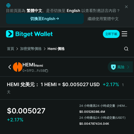
English
日本語
目前頁面為
繁體中文
。是否切換至
English
以查看對應語言內容？
Tiếng Việt
切換至English
繼續使用繁體中文
Русский
Español (Latinoamérica)
立即下載
Türkçe
Italiano
首頁
加密貨幣價格
Hemi
價格
Français
Deutsch
HEMI
Hemi
風險
简体中文
0x5fFD...Fc5B
繁體中文
Português (Portugal)
HEMI 兌美元：
1 HEMI = $0.005027 USD
+2.17%
1
Bahasa Indonesia
天
ภาษาไทย
हिन्दी
24 小時最高
24 小時成交量（HEMI）
$
0.005027
বাংলা
$
0.005263
86.4M
Español
24 小時最低
24 小時成交量
(USDT)
+2.17%
$
0.004787
434.04K
Português (Brasil)
Español (Argentina)
HEMI Price Chart