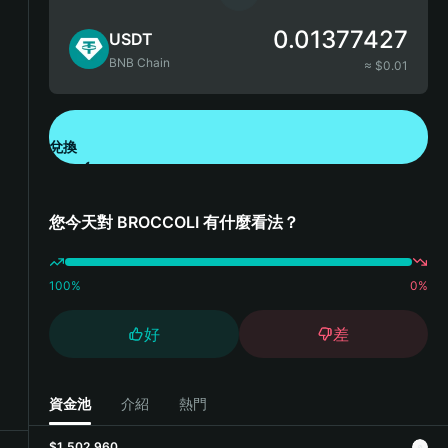
0.01377427
USDT
BNB Chain
≈ $
0.01
兌換
下載錢包 App
您今天對 BROCCOLI 有什麼看法？
100
%
0
%
好
差
資金池
介紹
熱門
$1,502,960