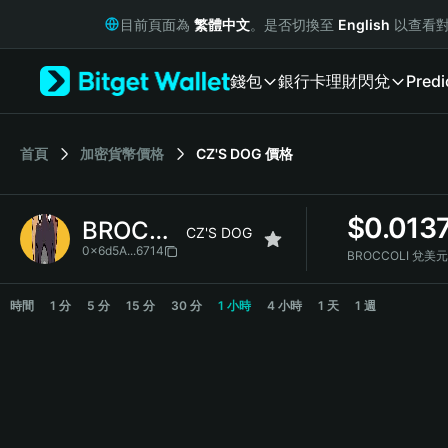
English
目前頁面為
繁體中文
。是否切換至
English
以查看對
日本語
Tiếng Việt
錢包
銀行卡
理財
閃兌
Predi
Русский
Español (Latinoamérica)
Türkçe
Italiano
首頁
加密貨幣價格
CZ'S DOG
價格
Français
Deutsch
$
0.013
BROCCOLI
简体中文
CZ'S DOG
繁體中文
0x6d5A...6714
BROCCOLI 兌美
Português (Portugal)
BROCCOLI Price Chart
Bahasa Indonesia
時間
1 分
5 分
15 分
30 分
1 小時
4 小時
1 天
1 週
ภาษาไทย
हिन्दी
বাংলা
Español
Português (Brasil)
Español (Argentina)