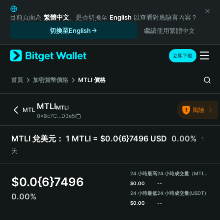
English
日本語
目前頁面為
繁體中文
。是否切換至
English
以查看對應語言內容？
Tiếng Việt
切換至English
繼續使用繁體中文
Русский
Español (Latinoamérica)
立即下載
Türkçe
Italiano
首頁
加密貨幣價格
MTLI
價格
Français
Deutsch
MTLI
MTLI
MTL
風險
简体中文
0x8c7C...D3e5
繁體中文
Português (Portugal)
MTLI 兌美元：
1 MTLI = $0.0{6}7496 USD
0.00%
1
Bahasa Indonesia
天
ภาษาไทย
हिन्दी
24 小時最高
24 小時成交量（MTLI）
$
0.0{6}7496
বাংলা
$
0.00
--
Español
24 小時最低
24 小時成交量
(USDT)
0.00%
$
0.00
--
Português (Brasil)
Español (Argentina)
MTLI Price Chart