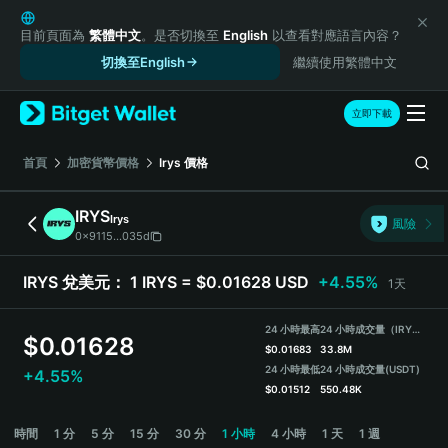
English
日本語
目前頁面為
繁體中文
。是否切換至
English
以查看對應語言內容？
Tiếng Việt
切換至English
繼續使用繁體中文
Русский
Español (Latinoamérica)
立即下載
Türkçe
Italiano
首頁
加密貨幣價格
Irys
價格
Français
Deutsch
IRYS
Irys
風險
简体中文
0x9115...035d
繁體中文
Português (Portugal)
IRYS 兌美元：
1 IRYS = $0.01628 USD
+4.55%
1天
Bahasa Indonesia
ภาษาไทย
24 小時最高
24 小時成交量（IRYS）
$
0.01628
हिन्दी
$
0.01683
33.8M
বাংলা
24 小時最低
24 小時成交量
(USDT)
+4.55%
$
0.01512
550.48K
Español
Português (Brasil)
IRYS Price Chart
時間
1 分
5 分
15 分
30 分
1 小時
4 小時
1 天
1 週
Español (Argentina)