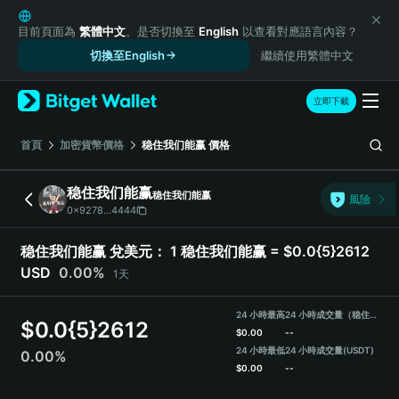
English
日本語
目前頁面為
繁體中文
。是否切換至
English
以查看對應語言內容？
Tiếng Việt
切換至English
繼續使用繁體中文
Русский
Español (Latinoamérica)
立即下載
Türkçe
Italiano
首頁
加密貨幣價格
稳住我们能赢
價格
Français
Deutsch
稳住我们能赢
稳住我们能赢
風險
简体中文
0x9278...4444
繁體中文
Português (Portugal)
稳住我们能赢 兌美元：
1 稳住我们能赢 = $0.0{5}2612
Bahasa Indonesia
USD
0.00%
1天
ภาษาไทย
हिन्दी
24 小時最高
24 小時成交量（稳住我们能赢）
$
0.0{5}2612
বাংলা
$
0.00
--
Español
24 小時最低
24 小時成交量
(USDT)
0.00%
$
0.00
--
Português (Brasil)
Español (Argentina)
稳住我们能赢 Price Chart