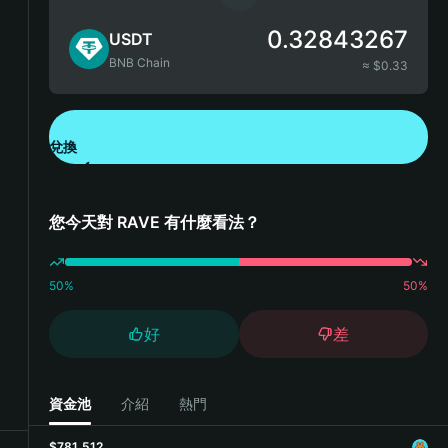
0.32843267
USDT
BNB Chain
≈ $
0.33
兌換
下載錢包 App
您今天對 RAVE 有什麼看法？
50
%
50
%
好
差
資金池
介紹
熱門
$781,512