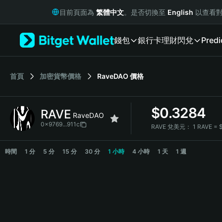
English
目前頁面為
繁體中文
。是否切換至
English
以查看對
日本語
Tiếng Việt
錢包
銀行卡
理財
閃兌
Predi
Русский
Español (Latinoamérica)
Türkçe
Italiano
首頁
加密貨幣價格
RaveDAO
價格
Français
Deutsch
$
0.3284
RAVE
简体中文
RaveDAO
繁體中文
0x9769...911c
RAVE 兌美元：
1 RAVE = 
Português (Portugal)
RAVE Price Chart
Bahasa Indonesia
時間
1 分
5 分
15 分
30 分
1 小時
4 小時
1 天
1 週
ภาษาไทย
हिन्दी
বাংলা
Español
Português (Brasil)
Español (Argentina)