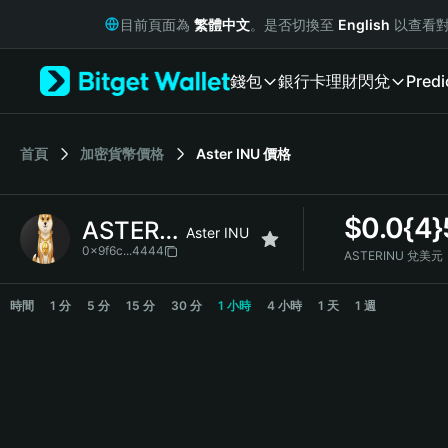
English
目前頁面為
繁體中文
。是否切換至
English
以查看對
日本語
Tiếng Việt
錢包
銀行卡
理財
閃兌
Predi
Русский
Español (Latinoamérica)
Türkçe
Italiano
首頁
加密貨幣價格
Aster INU
價格
Français
Deutsch
$
0.0{4
ASTERINU
简体中文
Aster INU
繁體中文
0x9f6c...4444
ASTERINU 兌美元
Português (Portugal)
ASTERINU Price Chart
Bahasa Indonesia
時間
1 分
5 分
15 分
30 分
1 小時
4 小時
1 天
1 週
ภาษาไทย
हिन्दी
বাংলা
Español
Português (Brasil)
Español (Argentina)