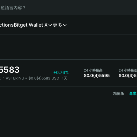
應語言內容？
ctions
Bitget Wallet X
更多
}5583
24 小時最高
24 小時最
+0.76%
$0.0{4}5595
$0.0{4}
：
1 ASTERINU = $0.0{4}5583 USD
1天
精簡版
專業