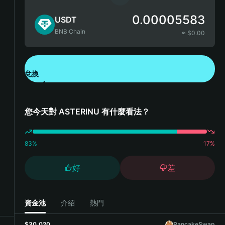
0.00005583
USDT
BNB Chain
≈ $
0.00
兌換
下載錢包 App
您今天對 ASTERINU 有什麼看法？
83
%
17
%
好
差
資金池
介紹
熱門
$30,020
PancakeSwap