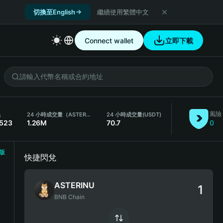
切換至English
繼續使用繁體中文
Connect wallet
立即下載
風險
低
24 小時成交量（ASTERINU）
24 小時成交量
(USDT)
5523
1.26M
70.7
0
版
快捷閃兌
ASTERINU
BNB Chain