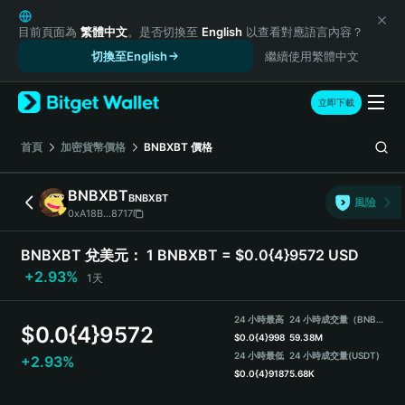
English
日本語
目前頁面為
繁體中文
。是否切換至
English
以查看對應語言內容？
Tiếng Việt
切換至English
繼續使用繁體中文
Русский
Español (Latinoamérica)
立即下載
Türkçe
Italiano
首頁
加密貨幣價格
BNBXBT
價格
Français
Deutsch
BNBXBT
BNBXBT
風險
简体中文
0xA18B...8717
繁體中文
Português (Portugal)
BNBXBT 兌美元：
1 BNBXBT = $0.0{4}9572 USD
Bahasa Indonesia
+2.93%
1天
ภาษาไทย
हिन्दी
24 小時最高
24 小時成交量（BNBXBT）
$
0.0{4}9572
বাংলা
$
0.0{4}998
59.38M
Español
24 小時最低
24 小時成交量
(USDT)
+2.93%
$
0.0{4}9187
5.68K
Português (Brasil)
Español (Argentina)
BNBXBT Price Chart