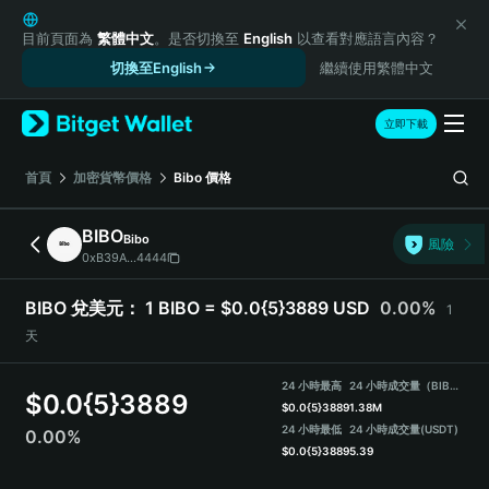
English
日本語
目前頁面為
繁體中文
。是否切換至
English
以查看對應語言內容？
Tiếng Việt
切換至English
繼續使用繁體中文
Русский
Español (Latinoamérica)
立即下載
Türkçe
Italiano
首頁
加密貨幣價格
Bibo
價格
Français
Deutsch
BIBO
Bibo
風險
简体中文
0xB39A...4444
繁體中文
Português (Portugal)
BIBO 兌美元：
1 BIBO = $0.0{5}3889 USD
0.00%
1
Bahasa Indonesia
天
ภาษาไทย
हिन्दी
24 小時最高
24 小時成交量（BIBO）
$
0.0{5}3889
বাংলা
$
0.0{5}3889
1.38M
Español
24 小時最低
24 小時成交量
(USDT)
0.00%
$
0.0{5}3889
5.39
Português (Brasil)
Español (Argentina)
BIBO Price Chart