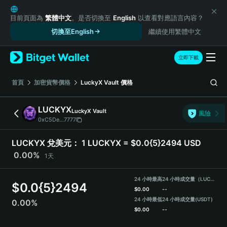
English
日本語
目前頁面為
繁體中文
。是否切換至
English
以查看對應語言內容？
Tiếng Việt
切換至English
繼續使用繁體中文
Русский
Español (Latinoamérica)
立即下載
Türkçe
Italiano
首頁
加密貨幣價格
LuckyX Vault
價格
Français
Deutsch
LUCKYX
LuckyX Vault
風險
简体中文
0xC5De...7777
繁體中文
Português (Portugal)
LUCKYX 兌美元：
1 LUCKYX = $0.0{5}2494 USD
Bahasa Indonesia
0.00%
1天
ภาษาไทย
हिन्दी
24 小時最高
24 小時成交量（LUCKYX）
$
0.0{5}2494
বাংলা
$
0.00
--
Español
24 小時最低
24 小時成交量
(USDT)
0.00%
$
0.00
--
Português (Brasil)
Español (Argentina)
LUCKYX Price Chart