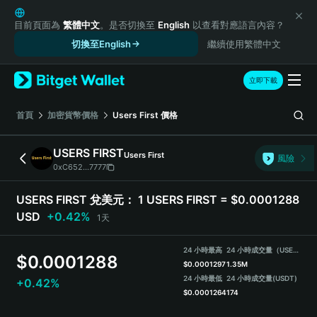
English
日本語
目前頁面為
繁體中文
。是否切換至
English
以查看對應語言內容？
Tiếng Việt
切換至English
繼續使用繁體中文
Русский
Español (Latinoamérica)
立即下載
Türkçe
Italiano
首頁
加密貨幣價格
Users First
價格
Français
Deutsch
USERS FIRST
Users First
風險
简体中文
0xC652...7777
繁體中文
Português (Portugal)
USERS FIRST 兌美元：
1 USERS FIRST = $0.0001288
Bahasa Indonesia
USD
+0.42%
1天
ภาษาไทย
हिन्दी
24 小時最高
24 小時成交量（USERS FIRST）
$
0.0001288
বাংলা
$
0.0001297
1.35M
Español
24 小時最低
24 小時成交量
(USDT)
+0.42%
$
0.0001264
174
Português (Brasil)
Español (Argentina)
USERS FIRST Price Chart