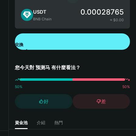
0.00028765
USDT
BNB Chain
≈ $
0.00
兌換
下載錢包 App
您今天對 预测马 有什麼看法？
50
%
50
%
好
差
資金池
介紹
熱門