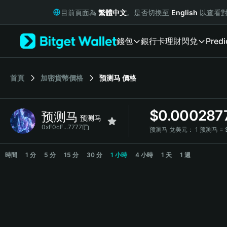
English
目前頁面為
繁體中文
。是否切換至
English
以查看對
日本語
Tiếng Việt
錢包
銀行卡
理財
閃兌
Predi
Русский
Español (Latinoamérica)
Türkçe
Italiano
首頁
加密貨幣價格
预测马
價格
Français
Deutsch
$
0.000287
预测马
简体中文
预测马
繁體中文
0xF0cF...7777
预测马 兌美元：
1 预测马 = 
Português (Portugal)
预测马 Price Chart
Bahasa Indonesia
時間
1 分
5 分
15 分
30 分
1 小時
4 小時
1 天
1 週
ภาษาไทย
हिन्दी
বাংলা
Español
Português (Brasil)
Español (Argentina)