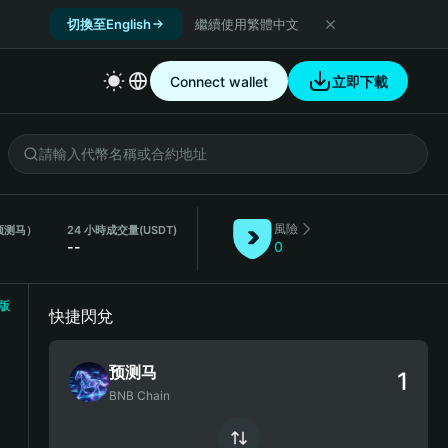
切換至English
繼續使用繁體中文
Connect wallet
立即下載
風險
预测马）
24 小時成交量
(USDT)
--
0
版
快捷閃兌
预测马
BNB Chain