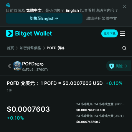
English
日本語
目前頁面為
繁體中文
。是否切換至
English
以查看對應語言內容？
Tiếng Việt
切換至English
繼續使用繁體中文
Русский
Español (Latinoamérica)
立即下載
Türkçe
Italiano
首頁
加密貨幣價格
POFD
價格
Français
Deutsch
POFD
POFD
風險
简体中文
0xF3c3...3760
繁體中文
Português (Portugal)
POFD 兌美元：
1 POFD = $0.0007603 USD
+0.10%
Bahasa Indonesia
1天
ภาษาไทย
हिन्दी
24 小時最高
24 小時成交量（POFD）
$
0.0007603
বাংলা
$
0.0007641
131.16K
Español
24 小時最低
24 小時成交量
(USDT)
+0.10%
$
0.0007487
99.7
Português (Brasil)
Español (Argentina)
POFD Price Chart