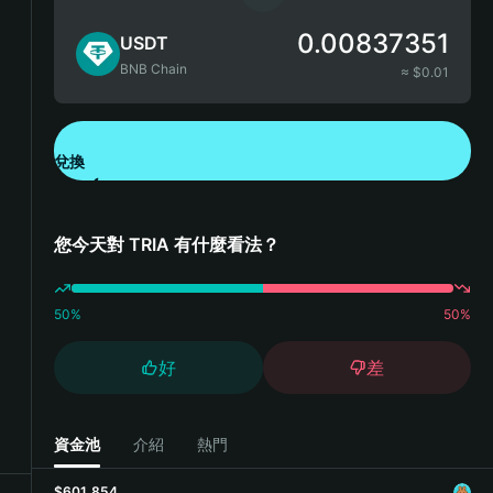
0.00837351
USDT
BNB Chain
≈ $
0.01
兌換
下載錢包 App
您今天對 TRIA 有什麼看法？
50
%
50
%
好
差
資金池
介紹
熱門
$601,854