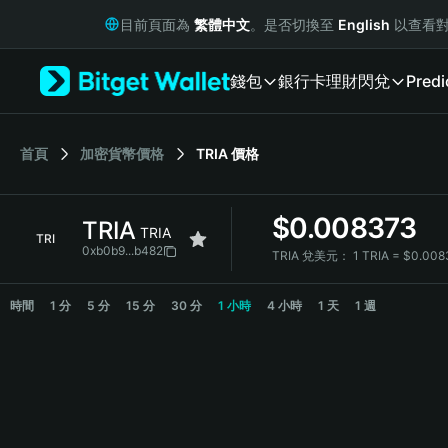
English
目前頁面為
繁體中文
。是否切換至
English
以查看對
日本語
Tiếng Việt
錢包
銀行卡
理財
閃兌
Predi
Русский
Español (Latinoamérica)
Türkçe
Italiano
首頁
加密貨幣價格
TRIA
價格
Français
Deutsch
$
0.008373
TRIA
简体中文
TRIA
TRI
繁體中文
0xb0b9...b482
TRIA 兌美元：
1 TRIA = $0.00
Português (Portugal)
TRIA Price Chart
Bahasa Indonesia
時間
1 分
5 分
15 分
30 分
1 小時
4 小時
1 天
1 週
ภาษาไทย
हिन्दी
বাংলা
Español
Português (Brasil)
Español (Argentina)