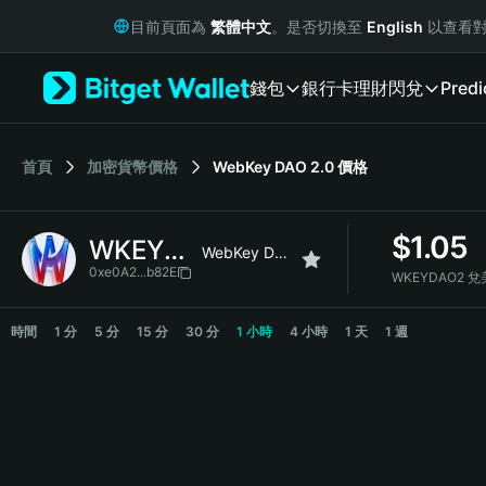
English
目前頁面為
繁體中文
。是否切換至
English
以查看對
日本語
Tiếng Việt
錢包
銀行卡
理財
閃兌
Predi
Русский
Español (Latinoamérica)
Türkçe
Italiano
首頁
加密貨幣價格
WebKey DAO 2.0
價格
Français
Deutsch
$
1.05
WKEYDAO2
简体中文
WebKey DAO 2.0
繁體中文
0xe0A2...b82E
WKEYDAO2 
Português (Portugal)
WKEYDAO2 Price Chart
Bahasa Indonesia
時間
1 分
5 分
15 分
30 分
1 小時
4 小時
1 天
1 週
ภาษาไทย
हिन्दी
বাংলা
Español
Português (Brasil)
Español (Argentina)