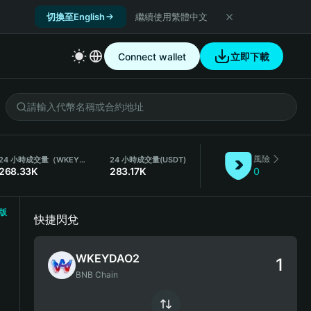
切換至English
繼續使用繁體中文
Connect wallet
立即下載
風險
24 小時成交量（WKEYDAO2）
24 小時成交量
(USDT)
268.33K
283.17K
0
版
快捷閃兌
WKEYDAO2
BNB Chain