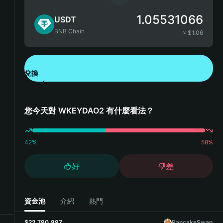
1.05531066
USDT
BNB Chain
≈ $
1.06
兌換
下載錢包 App
您今天對 WKEYDAO2 有什麼看法？
42
%
58
%
好
差
資金池
介紹
熱門
$22,790,897
PancakeSwap