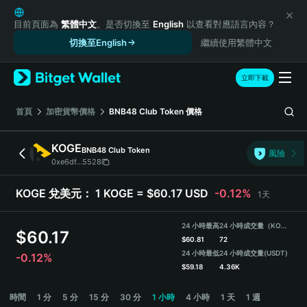
English
日本語
目前頁面為
繁體中文
。是否切換至
English
以查看對應語言內容？
Tiếng Việt
切換至English
繼續使用繁體中文
Русский
Español (Latinoamérica)
立即下載
Türkçe
Italiano
首頁
加密貨幣價格
BNB48 Club Token
價格
Français
Deutsch
KOGE
BNB48 Club Token
風險
简体中文
0xe6df...5528
繁體中文
Português (Portugal)
KOGE 兌美元：
1 KOGE = $60.17 USD
-0.12%
1天
Bahasa Indonesia
ภาษาไทย
24 小時最高
24 小時成交量（KOGE）
$
60.17
हिन्दी
$
60.81
72
বাংলা
24 小時最低
24 小時成交量
(USDT)
-0.12%
$
59.18
4.36K
Español
Português (Brasil)
KOGE Price Chart
時間
1 分
5 分
15 分
30 分
1 小時
4 小時
1 天
1 週
Español (Argentina)