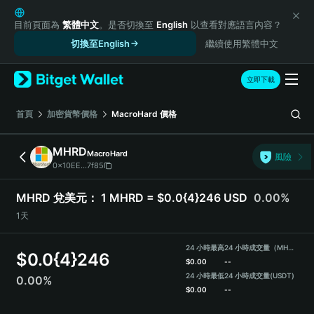
English
日本語
目前頁面為
繁體中文
。是否切換至
English
以查看對應語言內容？
Tiếng Việt
切換至English
繼續使用繁體中文
Русский
Español (Latinoamérica)
立即下載
Türkçe
Italiano
首頁
加密貨幣價格
MacroHard
價格
Français
Deutsch
MHRD
MacroHard
風險
简体中文
0x10EE...7f85
繁體中文
Português (Portugal)
MHRD 兌美元：
1 MHRD = $0.0{4}246 USD
0.00%
Bahasa Indonesia
1天
ภาษาไทย
हिन्दी
24 小時最高
24 小時成交量（MHRD）
$
0.0{4}246
বাংলা
$
0.00
--
Español
24 小時最低
24 小時成交量
(USDT)
0.00%
$
0.00
--
Português (Brasil)
Español (Argentina)
MHRD Price Chart