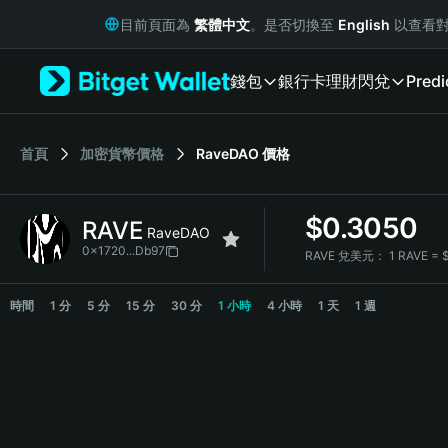
English
目前頁面為
繁體中文
。是否切換至
English
以查看對
日本語
Tiếng Việt
錢包
銀行卡
理財
閃兌
Predi
Русский
Español (Latinoamérica)
Türkçe
Italiano
首頁
加密貨幣價格
RaveDAO
價格
Français
Deutsch
$
0.3050
RAVE
简体中文
RaveDAO
繁體中文
0x1720...Db97
RAVE 兌美元：
1 RAVE =
Português (Portugal)
RAVE Price Chart
Bahasa Indonesia
時間
1 分
5 分
15 分
30 分
1 小時
4 小時
1 天
1 週
ภาษาไทย
हिन्दी
বাংলা
Español
Português (Brasil)
Español (Argentina)