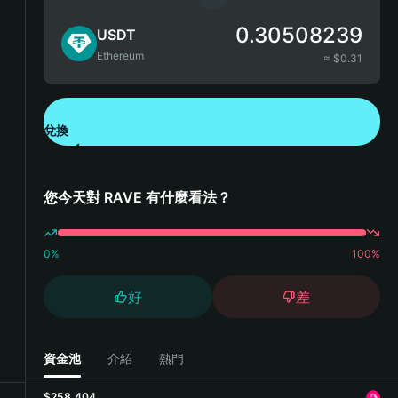
0.30508239
USDT
Ethereum
≈ $
0.31
兌換
下載錢包 App
您今天對 RAVE 有什麼看法？
0
%
100
%
好
差
資金池
介紹
熱門
$258,404