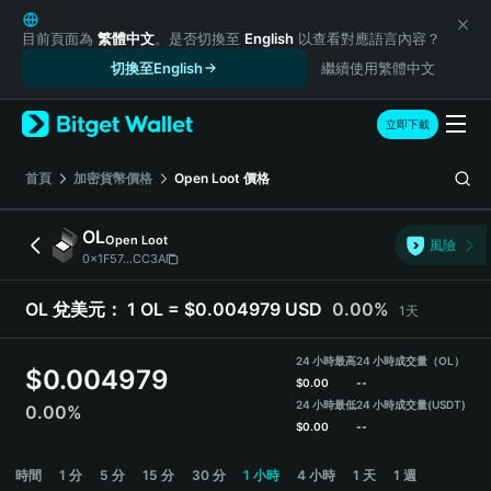
English
日本語
目前頁面為
繁體中文
。是否切換至
English
以查看對應語言內容？
Tiếng Việt
切換至English
繼續使用繁體中文
Русский
Español (Latinoamérica)
立即下載
Türkçe
Italiano
首頁
加密貨幣價格
Open Loot
價格
Français
Deutsch
OL
Open Loot
風險
简体中文
0x1F57...CC3A
繁體中文
Português (Portugal)
OL 兌美元：
1 OL = $0.004979 USD
0.00%
1天
Bahasa Indonesia
ภาษาไทย
24 小時最高
24 小時成交量（OL）
$
0.004979
हिन्दी
$
0.00
--
বাংলা
24 小時最低
24 小時成交量
(USDT)
0.00%
$
0.00
--
Español
Português (Brasil)
OL Price Chart
時間
1 分
5 分
15 分
30 分
1 小時
4 小時
1 天
1 週
Español (Argentina)