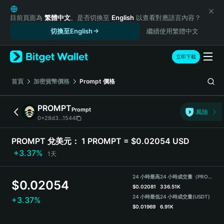
English
日本語
目前頁面為
繁體中文
。是否切換至
English
以查看對應語言內容？
Tiếng Việt
切換至English
繼續使用繁體中文
Русский
Español (Latinoamérica)
立即下載
Türkçe
Italiano
首頁
加密貨幣價格
Prompt
價格
Français
Deutsch
PROMPT
Prompt
風險
简体中文
0x28d3...1544
繁體中文
Português (Portugal)
PROMPT 兌美元：
1 PROMPT = $0.02054 USD
Bahasa Indonesia
+3.37%
1天
ภาษาไทย
हिन्दी
24 小時最高
24 小時成交量（PROMPT）
$
0.02054
বাংলা
$
0.02081
336.51K
Español
24 小時最低
24 小時成交量
(USDT)
+3.37%
$
0.01969
6.91K
Português (Brasil)
Español (Argentina)
PROMPT Price Chart