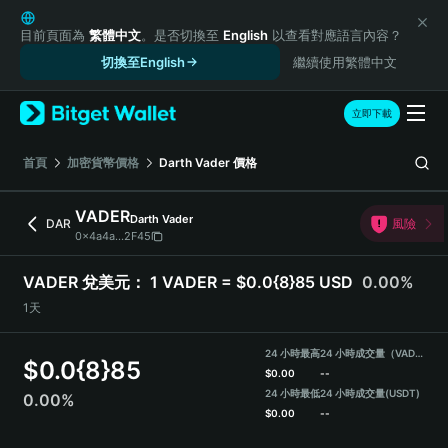
English
日本語
目前頁面為
繁體中文
。是否切換至
English
以查看對應語言內容？
Tiếng Việt
切換至English
繼續使用繁體中文
Русский
Español (Latinoamérica)
立即下載
Türkçe
Italiano
首頁
加密貨幣價格
Darth Vader
價格
Français
Deutsch
VADER
Darth Vader
DAR
風險
简体中文
0x4a4a...2F45
繁體中文
Português (Portugal)
VADER 兌美元：
1 VADER = $0.0{8}85 USD
0.00%
Bahasa Indonesia
1天
ภาษาไทย
हिन्दी
24 小時最高
24 小時成交量（VADER）
$
0.0{8}85
বাংলা
$
0.00
--
Español
24 小時最低
24 小時成交量
(USDT)
0.00%
$
0.00
--
Português (Brasil)
Español (Argentina)
VADER Price Chart