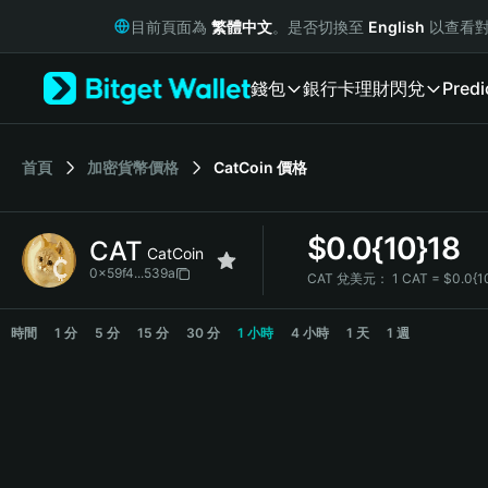
English
目前頁面為
繁體中文
。是否切換至
English
以查看對
日本語
Tiếng Việt
錢包
銀行卡
理財
閃兌
Predi
Русский
Español (Latinoamérica)
Türkçe
Italiano
首頁
加密貨幣價格
CatCoin
價格
Français
Deutsch
$
0.0{10}18
CAT
简体中文
CatCoin
繁體中文
0x59f4...539a
CAT 兌美元：
1 CAT = $0.0{1
Português (Portugal)
CAT Price Chart
Bahasa Indonesia
時間
1 分
5 分
15 分
30 分
1 小時
4 小時
1 天
1 週
ภาษาไทย
हिन्दी
বাংলা
Español
Português (Brasil)
Español (Argentina)