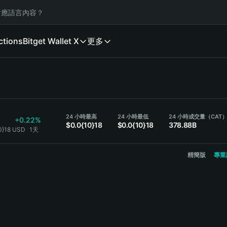
應語言內容？
ctions
Bitget Wallet X
更多
24 小時最高
24 小時最低
24 小時成交量（CAT
+0.22%
$0.0{10}18
$0.0{10}18
378.88B
0}18 USD
1天
精簡版
專業