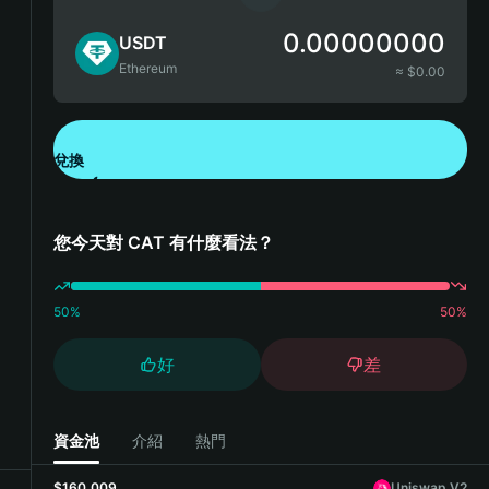
0.00000000
USDT
Ethereum
≈ $
0.00
兌換
下載錢包 App
您今天對 CAT 有什麼看法？
50
%
50
%
好
差
資金池
介紹
熱門
$160,009
Uniswap V2