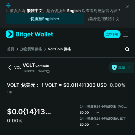
English
日本語
目前頁面為
繁體中文
。是否切換至
English
以查看對應語言內容？
Tiếng Việt
切換至English
繼續使用繁體中文
Русский
Español (Latinoamérica)
立即下載
Türkçe
Italiano
首頁
加密貨幣價格
VoltCoin
價格
Français
Deutsch
VOLT
VoltCoin
VOL
風險
简体中文
0x692B...3e42
繁體中文
Português (Portugal)
VOLT 兌美元：
1 VOLT = $0.0{14}1303 USD
0.00%
Bahasa Indonesia
1天
ภาษาไทย
हिन्दी
24 小時最高
24 小時成交量（VOLT）
$
0.0{14}1303
বাংলা
$
0.00
--
Español
24 小時最低
24 小時成交量
(USDT)
0.00%
$
0.00
--
Português (Brasil)
Español (Argentina)
VOLT Price Chart