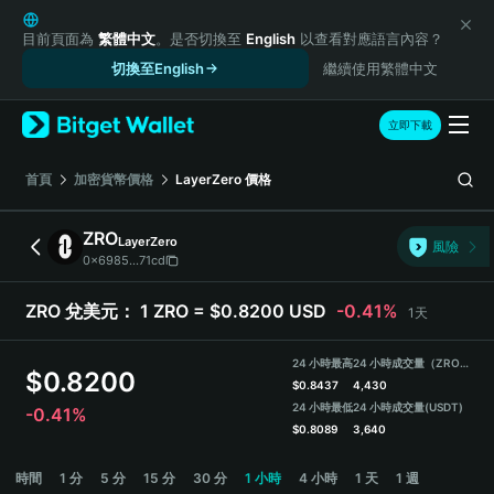
English
日本語
目前頁面為
繁體中文
。是否切換至
English
以查看對應語言內容？
Tiếng Việt
切換至English
繼續使用繁體中文
Русский
Español (Latinoamérica)
立即下載
Türkçe
Italiano
首頁
加密貨幣價格
LayerZero
價格
Français
Deutsch
ZRO
LayerZero
風險
简体中文
0x6985...71cd
繁體中文
Português (Portugal)
ZRO 兌美元：
1 ZRO = $0.8200 USD
-0.41%
1天
Bahasa Indonesia
ภาษาไทย
24 小時最高
24 小時成交量（ZRO）
$
0.8200
हिन्दी
$
0.8437
4,430
বাংলা
24 小時最低
24 小時成交量
(USDT)
-0.41%
$
0.8089
3,640
Español
Português (Brasil)
ZRO Price Chart
時間
1 分
5 分
15 分
30 分
1 小時
4 小時
1 天
1 週
Español (Argentina)