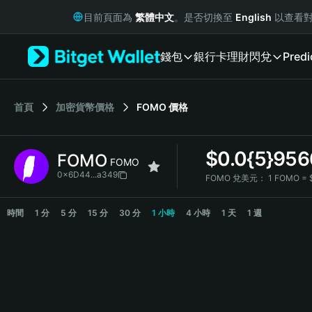
English
目前頁面為
繁體中文
。是否切換至
English
以查看對
日本語
Tiếng Việt
錢包
銀行卡
理財
閃兌
Predi
Русский
Español (Latinoamérica)
Türkçe
Italiano
首頁
加密貨幣價格
FOMO
價格
Français
Deutsch
$
0.0{5}956
FOMO
简体中文
FOMO
繁體中文
0x6D44...a349
FOMO 兌美元：
1 FOMO = 
Português (Portugal)
FOMO Price Chart
Bahasa Indonesia
時間
1 分
5 分
15 分
30 分
1 小時
4 小時
1 天
1 週
ภาษาไทย
हिन्दी
বাংলা
Español
Português (Brasil)
Español (Argentina)