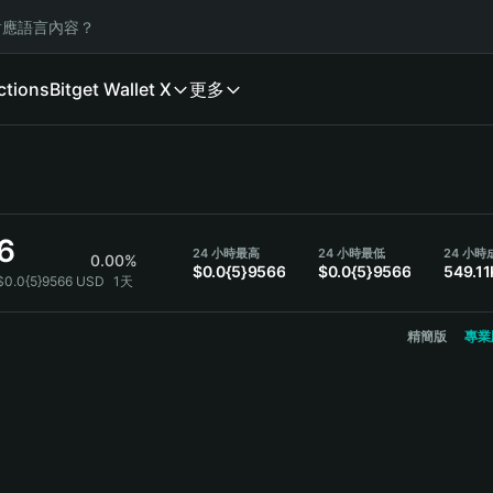
應語言內容？
ctions
Bitget Wallet X
更多
6
24 小時最高
24 小時最低
24 小
0.00%
$0.0{5}9566
$0.0{5}9566
549.11
$0.0{5}9566 USD
1天
精簡版
專業