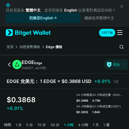
English
日本語
目前頁面為
繁體中文
。是否切換至
English
以查看對應語言內容？
Tiếng Việt
切換至English
繼續使用繁體中文
Русский
Español (Latinoamérica)
立即下載
Türkçe
Italiano
首頁
加密貨幣價格
Edge
價格
Français
Deutsch
EDGE
Edge
風險
简体中文
0xB007...a241
繁體中文
Português (Portugal)
EDGE 兌美元：
1 EDGE = $0.3868 USD
+6.91%
1天
Bahasa Indonesia
ภาษาไทย
24 小時最高
24 小時成交量（EDGE）
$
0.3868
हिन्दी
$
0.3868
4.75K
বাংলা
24 小時最低
24 小時成交量
(USDT)
+6.91%
$
0.3618
1.84K
Español
Português (Brasil)
EDGE Price Chart
時間
1 分
5 分
15 分
30 分
1 小時
4 小時
1 天
1 週
Español (Argentina)