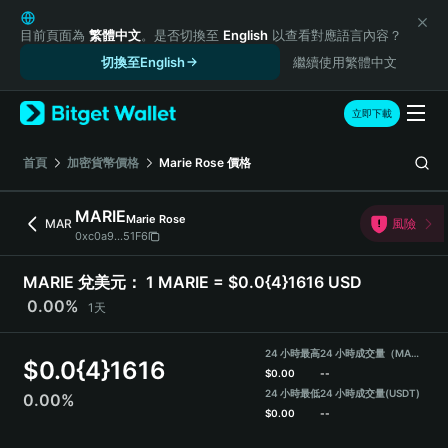
English
日本語
目前頁面為
繁體中文
。是否切換至
English
以查看對應語言內容？
Tiếng Việt
切換至English
繼續使用繁體中文
Русский
Español (Latinoamérica)
立即下載
Türkçe
Italiano
首頁
加密貨幣價格
Marie Rose
價格
Français
Deutsch
MARIE
Marie Rose
MAR
風險
简体中文
0xc0a9...51F6
繁體中文
Português (Portugal)
MARIE 兌美元：
1 MARIE = $0.0{4}1616 USD
Bahasa Indonesia
0.00%
1天
ภาษาไทย
हिन्दी
24 小時最高
24 小時成交量（MARIE）
$
0.0{4}1616
বাংলা
$
0.00
--
Español
24 小時最低
24 小時成交量
(USDT)
0.00%
$
0.00
--
Português (Brasil)
Español (Argentina)
MARIE Price Chart