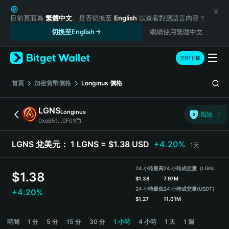
English
日本語
目前頁面為
繁體中文
。是否切換至
English
以查看對應語言內容？
Tiếng Việt
切換至English
繼續使用繁體中文
Русский
Español (Latinoamérica)
立即下載
Türkçe
Italiano
首頁
加密貨幣價格
Longinus
價格
Français
Deutsch
LGNS
Longinus
風險
简体中文
0xeB51...0F01
繁體中文
Português (Portugal)
LGNS 兌美元：
1 LGNS = $1.38 USD
+4.20%
1天
Bahasa Indonesia
ภาษาไทย
24 小時最高
24 小時成交量（LGNS）
$
1.38
हिन्दी
$
1.38
7.97M
বাংলা
24 小時最低
24 小時成交量
(USDT)
+4.20%
$
1.27
11.01M
Español
Português (Brasil)
LGNS Price Chart
時間
1 分
5 分
15 分
30 分
1 小時
4 小時
1 天
1 週
Español (Argentina)