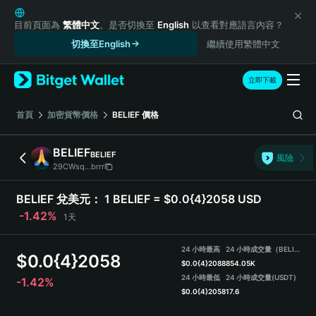
English
日本語
目前頁面為
繁體中文
。是否切換至
English
以查看對應語言內容？
Tiếng Việt
切換至English
繼續使用繁體中文
Русский
Español (Latinoamérica)
立即下載
Türkçe
Italiano
首頁
加密貨幣價格
BELIEF
價格
Français
Deutsch
BELIEF
BELIEF
風險
简体中文
29CWsq...brrr
繁體中文
Português (Portugal)
BELIEF 兌美元：
1 BELIEF = $0.0{4}2058 USD
Bahasa Indonesia
-1.42%
1天
ภาษาไทย
हिन्दी
24 小時最高
24 小時成交量（BELIEF）
$
0.0{4}2058
বাংলা
$
0.0{4}2088
854.05K
Español
24 小時最低
24 小時成交量
(USDT)
-1.42%
$
0.0{4}2058
17.6
Português (Brasil)
Español (Argentina)
BELIEF Price Chart