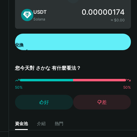
0.00000174
USDT
Solana
≈ $
0.00
兌換
下載錢包 App
您今天對 さかな 有什麼看法？
50
%
50
%
好
差
資金池
介紹
熱門