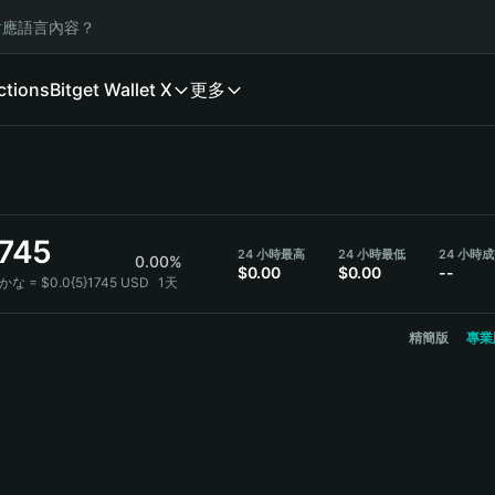
應語言內容？
ctions
Bitget Wallet X
更多
1745
24 小時最高
24 小時最低
24 小時
0.00%
$0.00
$0.00
--
かな = $0.0{5}1745 USD
1天
精簡版
專業