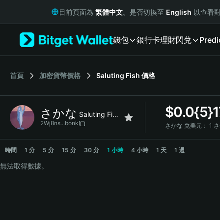
English
目前頁面為
繁體中文
。是否切換至
English
以查看對
日本語
Tiếng Việt
錢包
銀行卡
理財
閃兌
Predi
Русский
Español (Latinoamérica)
Türkçe
Italiano
首頁
加密貨幣價格
Saluting Fish
價格
Français
Deutsch
$
0.0{5}
さかな
简体中文
Saluting Fish
繁體中文
2Wj8ns...bonk
さかな 兌美元：
1 さ
Português (Portugal)
さかな Price Chart
Bahasa Indonesia
時間
1 分
5 分
15 分
30 分
1 小時
4 小時
1 天
1 週
ภาษาไทย
無法取得數據。
हिन्दी
বাংলা
Español
Português (Brasil)
Español (Argentina)