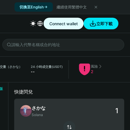
切換至English
繼續使用繁體中文
Connect wallet
立即下載
風險
成交量（さかな）
24 小時成交量
(USDT)
--
2
版
快捷閃兌
さかな
Solana