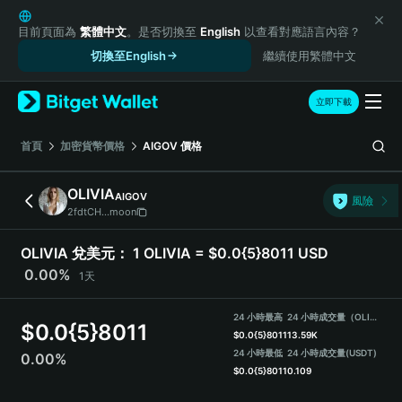
English
日本語
目前頁面為
繁體中文
。是否切換至
English
以查看對應語言內容？
Tiếng Việt
切換至English
繼續使用繁體中文
Русский
Español (Latinoamérica)
立即下載
Türkçe
Italiano
首頁
加密貨幣價格
AIGOV
價格
Français
Deutsch
OLIVIA
AIGOV
風險
简体中文
2fdtCH...moon
繁體中文
Português (Portugal)
OLIVIA 兌美元：
1 OLIVIA = $0.0{5}8011 USD
Bahasa Indonesia
0.00%
1天
ภาษาไทย
हिन्दी
24 小時最高
24 小時成交量（OLIVIA）
$
0.0{5}8011
বাংলা
$
0.0{5}8011
13.59K
Español
24 小時最低
24 小時成交量
(USDT)
0.00%
$
0.0{5}8011
0.109
Português (Brasil)
Español (Argentina)
OLIVIA Price Chart