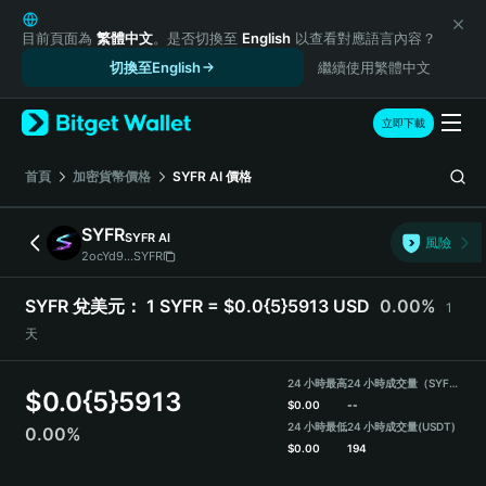
English
日本語
目前頁面為
繁體中文
。是否切換至
English
以查看對應語言內容？
Tiếng Việt
切換至English
繼續使用繁體中文
Русский
Español (Latinoamérica)
立即下載
Türkçe
Italiano
首頁
加密貨幣價格
SYFR AI
價格
Français
Deutsch
SYFR
SYFR AI
風險
简体中文
2ocYd9...SYFR
繁體中文
Português (Portugal)
SYFR 兌美元：
1 SYFR = $0.0{5}5913 USD
0.00%
1
Bahasa Indonesia
天
ภาษาไทย
हिन्दी
24 小時最高
24 小時成交量（SYFR）
$
0.0{5}5913
বাংলা
$
0.00
--
Español
24 小時最低
24 小時成交量
(USDT)
0.00%
$
0.00
194
Português (Brasil)
Español (Argentina)
SYFR Price Chart