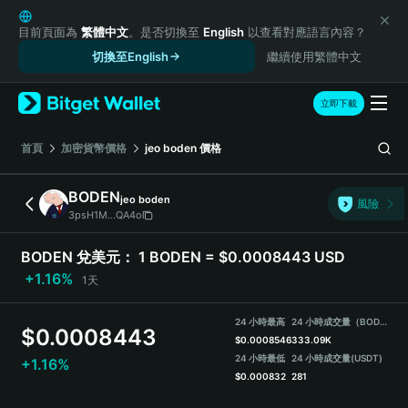
English
日本語
目前頁面為
繁體中文
。是否切換至
English
以查看對應語言內容？
Tiếng Việt
切換至English
繼續使用繁體中文
Русский
Español (Latinoamérica)
立即下載
Türkçe
Italiano
首頁
加密貨幣價格
jeo boden
價格
Français
Deutsch
BODEN
jeo boden
風險
简体中文
3psH1M...QA4o
繁體中文
Português (Portugal)
BODEN 兌美元：
1 BODEN = $0.0008443 USD
Bahasa Indonesia
+1.16%
1天
ภาษาไทย
हिन्दी
24 小時最高
24 小時成交量（BODEN）
$
0.0008443
বাংলা
$
0.0008546
333.09K
Español
24 小時最低
24 小時成交量
(USDT)
+1.16%
$
0.000832
281
Português (Brasil)
Español (Argentina)
BODEN Price Chart