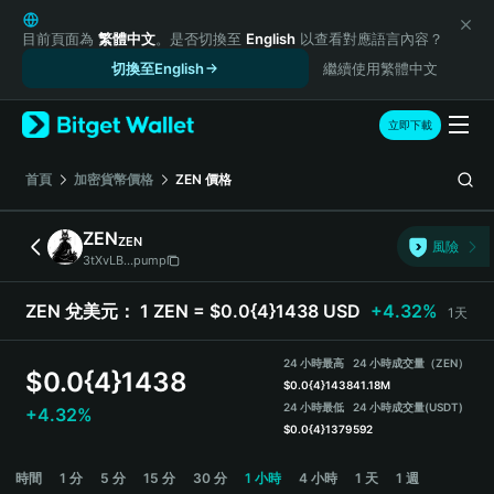
English
日本語
目前頁面為
繁體中文
。是否切換至
English
以查看對應語言內容？
Tiếng Việt
切換至English
繼續使用繁體中文
Русский
Español (Latinoamérica)
立即下載
Türkçe
Italiano
首頁
加密貨幣價格
ZEN
價格
Français
Deutsch
ZEN
ZEN
風險
简体中文
3tXvLB...pump
繁體中文
Português (Portugal)
ZEN 兌美元：
1 ZEN = $0.0{4}1438 USD
+4.32%
1天
Bahasa Indonesia
ภาษาไทย
24 小時最高
24 小時成交量（ZEN）
$
0.0{4}1438
हिन्दी
$
0.0{4}1438
41.18M
বাংলা
24 小時最低
24 小時成交量
(USDT)
+4.32%
$
0.0{4}1379
592
Español
Português (Brasil)
ZEN Price Chart
時間
1 分
5 分
15 分
30 分
1 小時
4 小時
1 天
1 週
Español (Argentina)