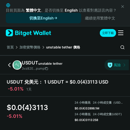
English
日本語
目前頁面為
繁體中文
。是否切換至
English
以查看對應語言內容？
Tiếng Việt
切換至English
繼續使用繁體中文
Русский
Español (Latinoamérica)
立即下載
Türkçe
Italiano
首頁
加密貨幣價格
unstable tether
價格
Français
Deutsch
USDUT
unstable tether
風險
简体中文
3vz82E...pump
繁體中文
Português (Portugal)
USDUT 兌美元：
1 USDUT = $0.0{4}3113 USD
Bahasa Indonesia
-5.01%
1天
ภาษาไทย
हिन्दी
24 小時最高
24 小時成交量（USDUT）
$
0.0{4}3113
বাংলা
$
0.0{4}3289
8.1M
Español
24 小時最低
24 小時成交量
(USDT)
-5.01%
$
0.0{4}3113
258
Português (Brasil)
Español (Argentina)
USDUT Price Chart