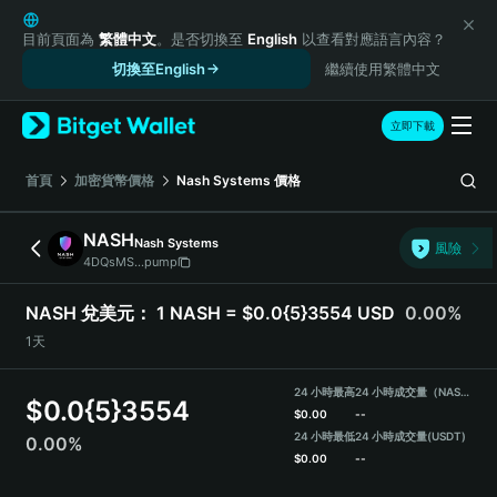
English
日本語
目前頁面為
繁體中文
。是否切換至
English
以查看對應語言內容？
Tiếng Việt
切換至English
繼續使用繁體中文
Русский
Español (Latinoamérica)
立即下載
Türkçe
Italiano
首頁
加密貨幣價格
Nash Systems
價格
Français
Deutsch
NASH
Nash Systems
風險
简体中文
4DQsMS...pump
繁體中文
Português (Portugal)
NASH 兌美元：
1 NASH = $0.0{5}3554 USD
0.00%
Bahasa Indonesia
1天
ภาษาไทย
हिन्दी
24 小時最高
24 小時成交量（NASH）
$
0.0{5}3554
বাংলা
$
0.00
--
Español
24 小時最低
24 小時成交量
(USDT)
0.00%
$
0.00
--
Português (Brasil)
Español (Argentina)
NASH Price Chart