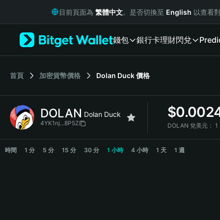
English
目前頁面為
繁體中文
。是否切換至
English
以查看對
日本語
Tiếng Việt
錢包
銀行卡
理財
閃兌
Predi
Русский
Español (Latinoamérica)
Türkçe
Italiano
首頁
加密貨幣價格
Dolan Duck
價格
Français
Deutsch
$
0.002
DOLAN
简体中文
Dolan Duck
繁體中文
4YK1nj...8P5Z
DOLAN 兌美元：
1
Português (Portugal)
DOLAN Price Chart
Bahasa Indonesia
時間
1 分
5 分
15 分
30 分
1 小時
4 小時
1 天
1 週
ภาษาไทย
हिन्दी
বাংলা
Español
Português (Brasil)
Español (Argentina)