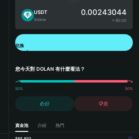
0.00243044
USDT
Solana
≈ $
0.00
兌換
下載錢包 App
您今天對 DOLAN 有什麼看法？
50
%
50
%
好
差
資金池
介紹
熱門
$85,802