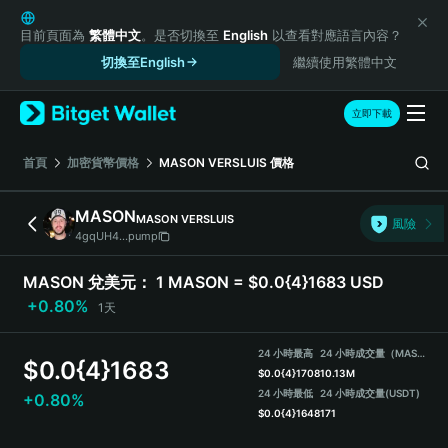
English
日本語
目前頁面為
繁體中文
。是否切換至
English
以查看對應語言內容？
Tiếng Việt
切換至English
繼續使用繁體中文
Русский
Español (Latinoamérica)
立即下載
Türkçe
Italiano
首頁
加密貨幣價格
MASON VERSLUIS
價格
Français
Deutsch
MASON
MASON VERSLUIS
風險
简体中文
4gqUH4...pump
繁體中文
Português (Portugal)
MASON 兌美元：
1 MASON = $0.0{4}1683 USD
Bahasa Indonesia
+0.80%
1天
ภาษาไทย
हिन्दी
24 小時最高
24 小時成交量（MASON）
$
0.0{4}1683
বাংলা
$
0.0{4}1708
10.13M
Español
24 小時最低
24 小時成交量
(USDT)
+0.80%
$
0.0{4}1648
171
Português (Brasil)
Español (Argentina)
MASON Price Chart