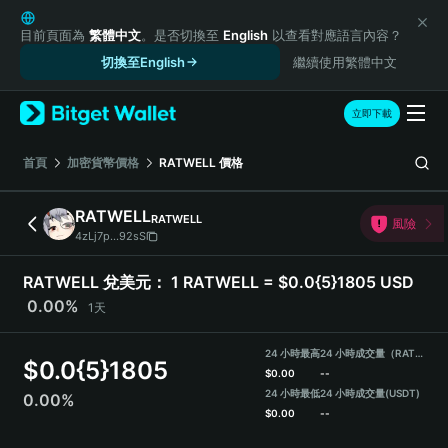
English
日本語
目前頁面為
繁體中文
。是否切換至
English
以查看對應語言內容？
Tiếng Việt
切換至English
繼續使用繁體中文
Русский
Español (Latinoamérica)
立即下載
Türkçe
Italiano
首頁
加密貨幣價格
RATWELL
價格
Français
Deutsch
RATWELL
RATWELL
風險
简体中文
4zLj7p...92sS
繁體中文
Português (Portugal)
RATWELL 兌美元：
1 RATWELL = $0.0{5}1805 USD
Bahasa Indonesia
0.00%
1天
ภาษาไทย
हिन्दी
24 小時最高
24 小時成交量（RATWELL）
$
0.0{5}1805
বাংলা
$
0.00
--
Español
24 小時最低
24 小時成交量
(USDT)
0.00%
$
0.00
--
Português (Brasil)
Español (Argentina)
RATWELL Price Chart