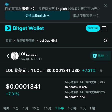
English
日本語
目前頁面為
繁體中文
。是否切換至
English
以查看對應語言內容？
Tiếng Việt
切換至English
繼續使用繁體中文
Русский
Español (Latinoamérica)
立即下載
Türkçe
Italiano
首頁
加密貨幣價格
Lol Guy
價格
Français
Deutsch
LOL
Lol Guy
風險
简体中文
53Xy4g...5BGD
繁體中文
Português (Portugal)
LOL 兌美元：
1 LOL = $0.0001341 USD
+7.31%
1天
Bahasa Indonesia
ภาษาไทย
24 小時最高
24 小時成交量（LOL）
$
0.0001341
हिन्दी
$
0.0001341
2.86M
বাংলা
24 小時最低
24 小時成交量
(USDT)
+7.31%
$
0.000125
384
Español
Português (Brasil)
LOL Price Chart
時間
1 分
5 分
15 分
30 分
1 小時
4 小時
1 天
1 週
Español (Argentina)