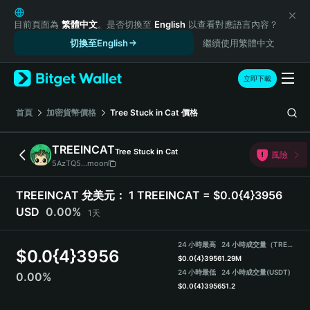
English
日本語
目前頁面為
繁體中文
。是否切換至
English
以查看對應語言內容？
Tiếng Việt
切換至English
繼續使用繁體中文
Русский
Español (Latinoamérica)
立即下載
Türkçe
Italiano
首頁
加密貨幣價格
Tree Stuck in Cat
價格
Français
Deutsch
TREEINCAT
Tree Stuck in Cat
風險
简体中文
5AzTQ5...moon
繁體中文
Português (Portugal)
TREEINCAT 兌美元：
1 TREEINCAT = $0.0{4}3956
Bahasa Indonesia
USD
0.00%
1天
ภาษาไทย
हिन्दी
24 小時最高
24 小時成交量（TREEINCAT）
$
0.0{4}3956
বাংলা
$
0.0{4}3956
1.29M
Español
24 小時最低
24 小時成交量
(USDT)
0.00%
$
0.0{4}3956
51.2
Português (Brasil)
Español (Argentina)
TREEINCAT Price Chart