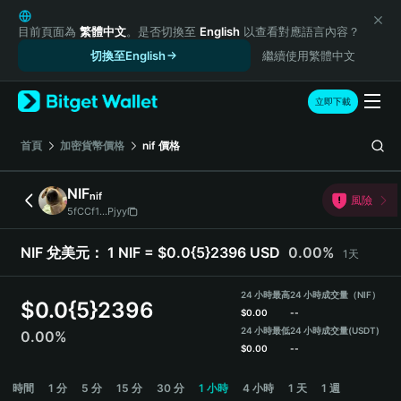
English
日本語
目前頁面為
繁體中文
。是否切換至
English
以查看對應語言內容？
Tiếng Việt
切換至English
繼續使用繁體中文
Русский
Español (Latinoamérica)
立即下載
Türkçe
Italiano
首頁
加密貨幣價格
nif
價格
Français
Deutsch
NIF
nif
風險
简体中文
5fCCf1...Pjyy
繁體中文
Português (Portugal)
NIF 兌美元：
1 NIF = $0.0{5}2396 USD
0.00%
1天
Bahasa Indonesia
ภาษาไทย
24 小時最高
24 小時成交量（NIF）
$
0.0{5}2396
हिन्दी
$
0.00
--
বাংলা
24 小時最低
24 小時成交量
(USDT)
0.00%
$
0.00
--
Español
Português (Brasil)
NIF Price Chart
時間
1 分
5 分
15 分
30 分
1 小時
4 小時
1 天
1 週
Español (Argentina)